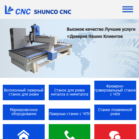
Фрезерно-
Волоконный лазерный
Станок для резки
гравировальный станок
станок для резки
металла и неметалла
с ЧПУ
Маркировочное
Станки плазменной
оборудование
Лазерные станки с ЧПУ
резки