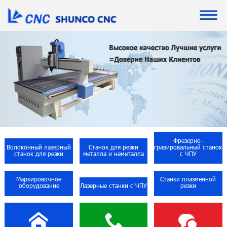
Фрезерно-
Волоконный лазерный
Станок для резки
гравировальный станок
станок для резки
металла и неметалла
с ЧПУ
Маркировочное
Станки плазменной
оборудование
Лазерные станки с ЧПУ
резки